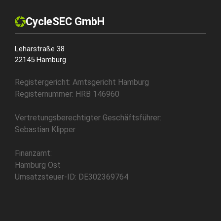
CycleSEC GmbH
Leharstraße 38
22145 Hamburg
Registergericht: Amtsgericht Hamburg
Registernummer: HRB 146960
Vertretungsberechtigter Geschäftsführer:
Sebastian Klipper
Finanzamt:
Hamburg Ost
Umsatzsteuer-ID: DE302369764