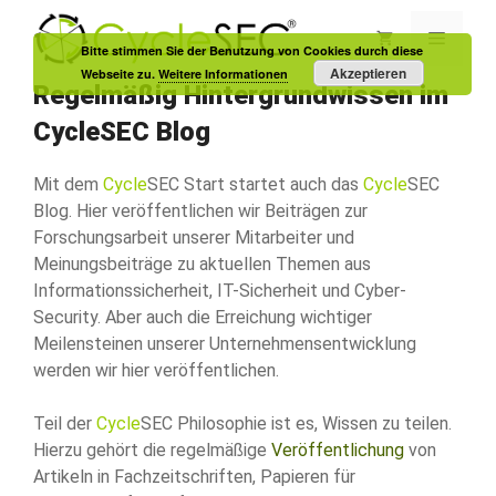
Zum
Inhalt
Menü
Bitte stimmen Sie der Benutzung von Cookies durch diese
springen
Akzeptieren
Webseite zu.
Weitere Informationen
Regelmäßig Hintergrundwissen im
CycleSEC Blog
Mit dem
Cycle
SEC Start startet auch das
Cycle
SEC
Blog. Hier veröffentlichen wir Beiträgen zur
Forschungsarbeit unserer Mitarbeiter und
Meinungsbeiträge zu aktuellen Themen aus
Informationssicherheit, IT-Sicherheit und Cyber-
Security. Aber auch die Erreichung wichtiger
Meilensteinen unserer Unternehmensentwicklung
werden wir hier veröffentlichen.
Teil der
Cycle
SEC Philosophie ist es, Wissen zu teilen.
Hierzu gehört die regelmäßige
Veröffentlichung
von
Artikeln in Fachzeitschriften, Papieren für