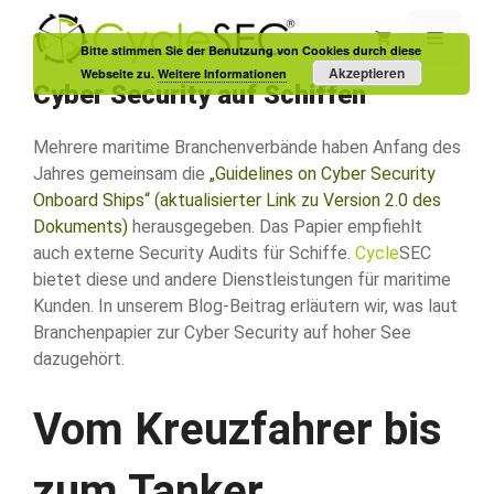
Zum
Inhalt
Menü
Bitte stimmen Sie der Benutzung von Cookies durch diese
springen
Akzeptieren
Webseite zu.
Weitere Informationen
Cyber Security auf Schiffen
Mehrere maritime Branchenverbände haben Anfang des
Jahres gemeinsam die
„Guidelines on Cyber Security
Onboard Ships“ (aktualisierter Link zu Version 2.0 des
Dokuments)
herausgegeben. Das Papier empfiehlt
auch externe Security Audits für Schiffe.
Cycle
SEC
bietet diese und andere Dienstleistungen für maritime
Kunden. In unserem Blog-Beitrag erläutern wir, was laut
Branchenpapier zur Cyber Security auf hoher See
dazugehört.
Vom Kreuzfahrer bis
zum Tanker