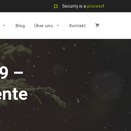
Security is a
process
!
Blog
Über uns
Kontakt
9 –
ente