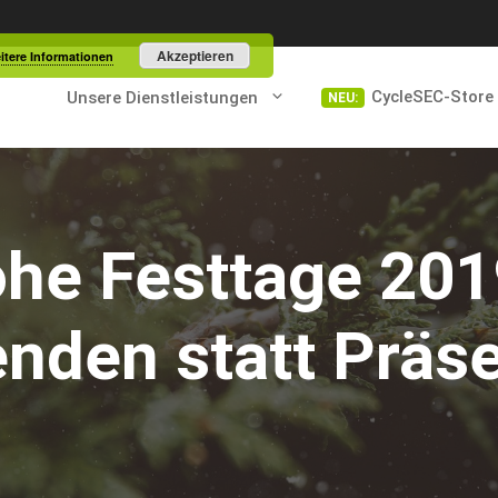
Akzeptieren
itere Informationen
CycleSEC-Store
Unsere Dienstleistungen
ohe Festtage 201
nden statt Präs