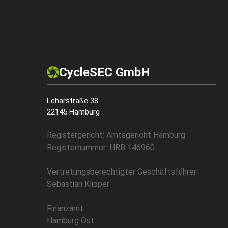
CycleSEC GmbH
Leharstraße 38
22145 Hamburg
Registergericht: Amtsgericht Hamburg
Registernummer: HRB 146960
Vertretungsberechtigter Geschäftsführer:
Sebastian Klipper
Finanzamt:
Hamburg Ost