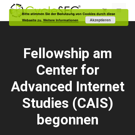
Zum
Inhalt
Menü
Bitte stimmen Sie der Benutzung von Cookies durch diese
springen
Akzeptieren
Webseite zu.
Weitere Informationen
Fellowship am
Center for
Advanced Internet
Studies (CAIS)
begonnen