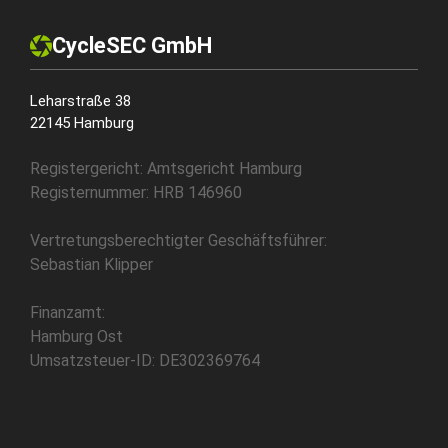
CycleSEC GmbH
Leharstraße 38
22145 Hamburg
Registergericht: Amtsgericht Hamburg
Registernummer: HRB 146960
Vertretungsberechtigter Geschäftsführer:
Sebastian Klipper
Finanzamt:
Hamburg Ost
Umsatzsteuer-ID: DE302369764