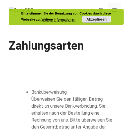
Zum
Inhalt
Menü
Bitte stimmen Sie der Benutzung von Cookies durch diese
springen
Akzeptieren
Webseite zu.
Weitere Informationen
Zahlungsarten
Banküberweisung
Überweisen Sie den fälligen Betrag
direkt an unsere Bankverbindung. Sie
erhalten nach der Bestellung eine
Rechnung von uns. Bitte überweisen Sie
den Gesamtbetrag unter Angabe der