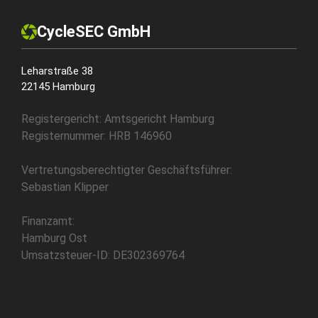
CycleSEC GmbH
Leharstraße 38
22145 Hamburg
Registergericht: Amtsgericht Hamburg
Registernummer: HRB 146960
Vertretungsberechtigter Geschäftsführer:
Sebastian Klipper
Finanzamt:
Hamburg Ost
Umsatzsteuer-ID: DE302369764