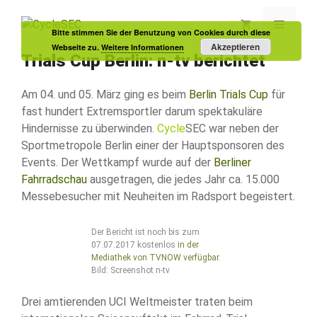
Zum
Inhalt
Menü
Bitte stimmen Sie der Benutzung von Cookies durch diese
springen
Akzeptieren
Webseite zu.
Weitere Informationen
Trials Cup Berlin: n-tv berichtet
Am 04. und 05. März ging es beim
Berlin Trials Cup
für
fast hundert Extremsportler darum spektakuläre
Hindernisse zu überwinden.
Cycle
SEC war neben der
Sportmetropole Berlin einer der Hauptsponsoren des
Events. Der Wettkampf wurde auf der
Berliner
Fahrradschau
ausgetragen, die jedes Jahr ca. 15.000
Messebesucher mit Neuheiten im Radsport begeistert.
Der Bericht ist noch bis zum
07.07.2017 kostenlos
in der
Mediathek von TVNOW verfügbar
.
Bild: Screenshot n-tv
Drei amtierenden UCI Weltmeister traten beim