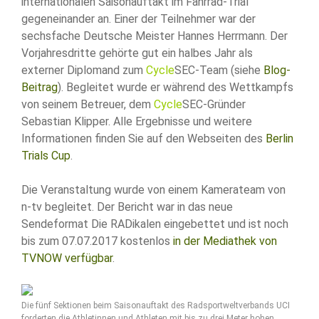
internationalen Saisonauftakt im Fahrrad-Trial
gegeneinander an. Einer der Teilnehmer war der
sechsfache Deutsche Meister Hannes Herrmann. Der
Vorjahresdritte gehörte gut ein halbes Jahr als
externer Diplomand zum
Cycle
SEC-Team (siehe
Blog-
Beitrag
). Begleitet wurde er während des Wettkampfs
von seinem Betreuer, dem
Cycle
SEC-Gründer
Sebastian Klipper. Alle Ergebnisse und weitere
Informationen finden Sie auf den Webseiten des
Berlin
Trials Cup
.
Die Veranstaltung wurde von einem Kamerateam von
n-tv begleitet. Der Bericht war in das neue
Sendeformat Die RADikalen eingebettet und ist noch
bis zum 07.07.2017 kostenlos
in der Mediathek von
TVNOW verfügbar
.
Die fünf Sektionen beim Saisonauftakt des Radsportweltverbands UCI
forderten die Athletinnen und Athleten mit bis zu drei Meter hohen