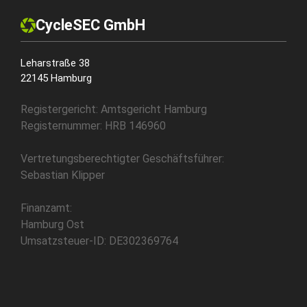
CycleSEC GmbH
Leharstraße 38
22145 Hamburg
Registergericht: Amtsgericht Hamburg
Registernummer: HRB 146960
Vertretungsberechtigter Geschäftsführer:
Sebastian Klipper
Finanzamt:
Hamburg Ost
Umsatzsteuer-ID: DE302369764