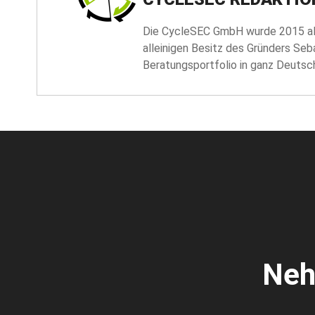
Die CycleSEC GmbH wurde 2015 als
alleinigen Besitz des Gründers Seb
Beratungsportfolio in ganz Deutsch
Neh