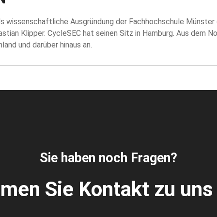
 wissenschaftliche Ausgründung der Fachhochschule Münster g
astian Klipper. CycleSEC hat seinen Sitz in Hamburg. Aus dem N
land und darüber hinaus an.
Sie haben noch Fragen?
men Sie Kontakt zu uns 