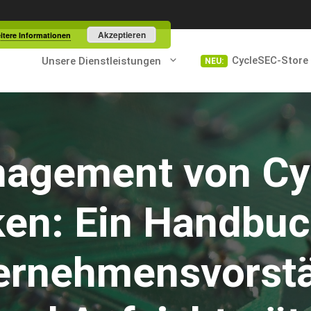
Akzeptieren
itere Informationen
CycleSEC-Store
Unsere Dienstleistungen
agement von Cy
ken: Ein Handbuch
ernehmensvorsta