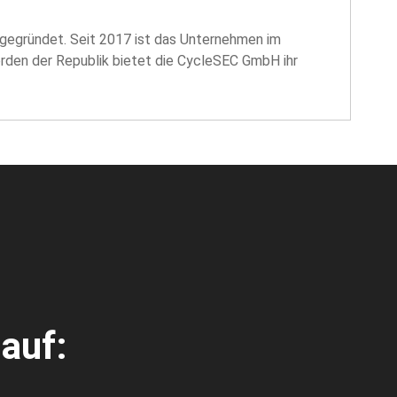
egründet. Seit 2017 ist das Unternehmen im
orden der Republik bietet die CycleSEC GmbH ihr
auf: