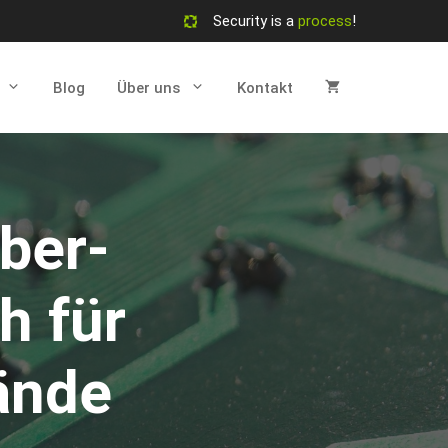
Security is a
process
!
Blog
Über uns
Kontakt
ber-
 für
̈nde