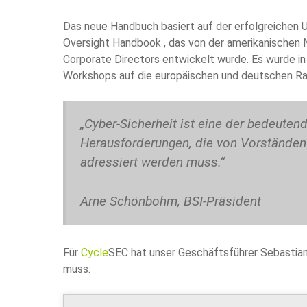
Das neue Handbuch basiert auf der erfolgreichen 
Oversight Handbook , das von der amerikanischen N
Corporate Directors entwickelt wurde. Es wurde in
Workshops auf die europäischen und deutschen 
„Cyber-Sicherheit ist eine der bedeuten
Herausforderungen, die von Vorständen 
adressiert werden muss.“
Arne Schönbohm, BSI-Präsident
Für
Cycle
SEC hat unser Geschäftsführer Sebastian K
muss: