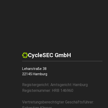
CycleSEC GmbH
Leharstraße 38
22145 Hamburg
Registergericht: Amtsgericht Hamburg
Registernummer: HRB 146960
Vertretungsberechtigter Geschäftsführer:
Sebastian Klipper