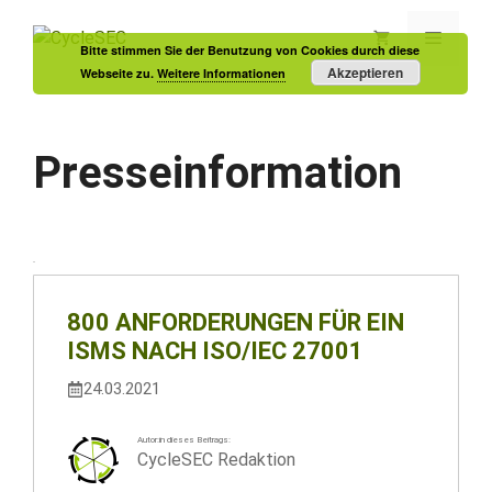
Zum
Inhalt
Menü
Bitte stimmen Sie der Benutzung von Cookies durch diese
springen
Akzeptieren
Webseite zu.
Weitere Informationen
Presseinformation
800 ANFORDERUNGEN FÜR EIN
ISMS NACH ISO/IEC 27001
24.03.2021
Autor:in dieses Beitrags:
CycleSEC Redaktion