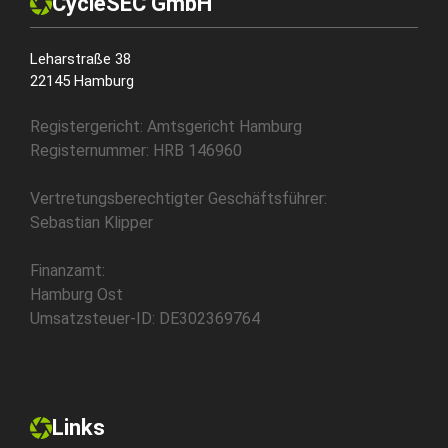
CycleSEC GmbH
Leharstraße 38
22145 Hamburg
Registergericht: Amtsgericht Hamburg
Registernummer: HRB 146960
Vertretungsberechtigter Geschäftsführer:
Sebastian Klipper
Finanzamt:
Hamburg Ost
Umsatzsteuer-ID: DE302369764
Links